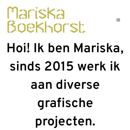
Ga
Mai
naar
Men
de
inhoud
Hoi! Ik ben Mariska,
sinds 2015 werk ik
aan diverse
grafische
projecten.