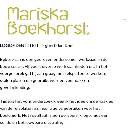
Ga
Mai
naar
Men
de
inhoud
LOGO/IDENTITEIT
Egbert-Jan Knol
Egbert-Jan is een gedreven ondernemer, werkzaam in de
bouwsector. Hij voert diverse werkzaamheden uit. In het
voorgesprek gaf hij aan graag met felsplaten te werken,
stalen platen die gebruikt worden voor dak- en
gevelbekleding.
Tijdens het vormonderzoek kreeg ik het idee om de haakjes
van de felsplaten als inspiratie te gebruiken voor het
beeldmerk. Het resultaat is een persoonlijk logo, met een
solide en betrouwbare uitstraling.