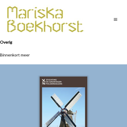
Ga
Mai
naar
Men
de
inhoud
Overig
Binnenkort meer